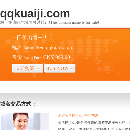
qqkuaiji.com
您正在访问的域名可以转让!This domain name is for sale!
一口价出售中！
域名
qqkuaiji.com
Domain Name:
售价
CNY 999.00
Listing Price:
立即购买
BUY NOW
>>
>>
域名交易方式：
通过金名网(4.cn) 中介交易
金名网(4.cn)是全球领先的域名交易服务机
简单、安全、专业的第三方服务！ 为了保证交