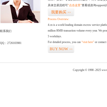
具体交易流程可
“点击这里”
查看或咨询support@
我要购买
>>
Process Overview:
4.cn is a world leading domain escrow service plat
million RMB transaction volume every year. We promi
联系我们
5 workdays.
For detailed process, you can
“visit here”
or contact
QQ：2726103981
BUY NOW
>>
Copyright © 1998 -2025 www.